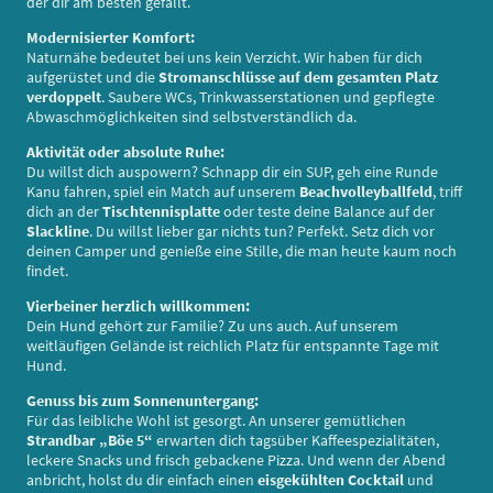
der dir am besten gefällt.
Modernisierter Komfort:
Naturnähe bedeutet bei uns kein Verzicht. Wir haben für dich
aufgerüstet und die
Stromanschlüsse auf dem gesamten Platz
verdoppelt
. Saubere WCs, Trinkwasserstationen und gepflegte
Abwaschmöglichkeiten sind selbstverständlich da.
Aktivität oder absolute Ruhe:
Du willst dich auspowern? Schnapp dir ein SUP, geh eine Runde
Kanu fahren, spiel ein Match auf unserem
Beachvolleyballfeld
, triff
dich an der
Tischtennisplatte
oder teste deine Balance auf der
Slackline
. Du willst lieber gar nichts tun? Perfekt. Setz dich vor
deinen Camper und genieße eine Stille, die man heute kaum noch
findet.
Vierbeiner herzlich willkommen:
Dein Hund gehört zur Familie? Zu uns auch. Auf unserem
weitläufigen Gelände ist reichlich Platz für entspannte Tage mit
Hund.
Genuss bis zum Sonnenuntergang:
Für das leibliche Wohl ist gesorgt. An unserer gemütlichen
Strandbar „Böe 5“
erwarten dich tagsüber Kaffeespezialitäten,
leckere Snacks und frisch gebackene Pizza. Und wenn der Abend
anbricht, holst du dir einfach einen
eisgekühlten Cocktail
und