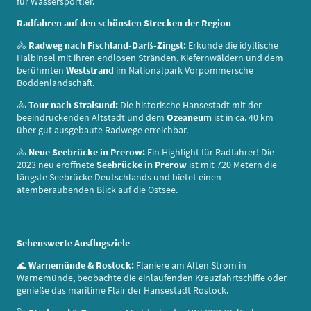
für Wassersportler.
Radfahren auf den schönsten Strecken der Region
🚴
Radweg nach Fischland-Darß-Zingst:
Erkunde die idyllische
Halbinsel mit ihren endlosen Stränden, Kiefernwäldern und dem
berühmten
Weststrand
im Nationalpark Vorpommersche
Boddenlandschaft.
🚴
Tour nach Stralsund:
Die historische Hansestadt mit der
beeindruckenden Altstadt und dem
Ozeaneum
ist in ca. 40 km
über gut ausgebaute Radwege erreichbar.
🚴
Neue Seebrücke in Prerow:
Ein Highlight für Radfahrer! Die
2023 neu eröffnete
Seebrücke in Prerow
ist mit 720 Metern die
längste Seebrücke Deutschlands und bietet einen
atemberaubenden Blick auf die Ostsee.
Sehenswerte Ausflugsziele
🌊
Warnemünde & Rostock:
Flaniere am Alten Strom in
Warnemünde, beobachte die einlaufenden Kreuzfahrtschiffe oder
genieße das maritime Flair der Hansestadt Rostock.