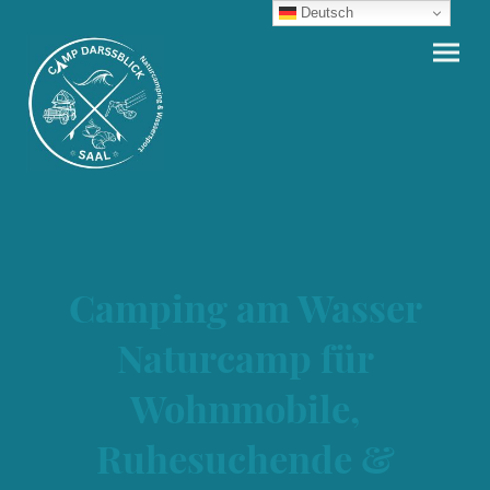
Deutsch
Camping am Wasser
Naturcamp für
Wohnmobile,
Ruhesuchende &