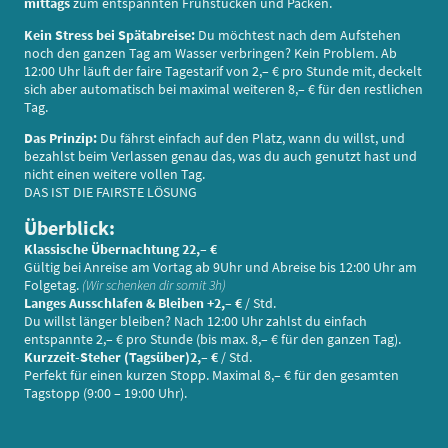
mittags
zum entspannten Frühstücken und Packen.
Kein Stress bei Spätabreise:
Du möchtest nach dem Aufstehen
noch den ganzen Tag am Wasser verbringen? Kein Problem. Ab
12:00 Uhr läuft der faire Tagestarif von 2,– € pro Stunde mit, deckelt
sich aber automatisch bei maximal weiteren 8,– € für den restlichen
Tag.
Das Prinzip:
Du fährst einfach auf den Platz, wann du willst, und
bezahlst beim Verlassen genau das, was du auch genutzt hast und
nicht einen weitere vollen Tag.
DAS IST DIE FAIRSTE LÖSUNG
Überblick:
Klassische Übernachtung 22,– €
Gültig bei Anreise am Vortag ab 9Uhr und Abreise bis 12:00 Uhr am
Folgetag.
(Wir schenken dir somit 3h)
Langes Ausschlafen & Bleiben +2,– €
/ Std.
Du willst länger bleiben? Nach 12:00 Uhr zahlst du einfach
entspannte 2,– € pro Stunde (bis max. 8,– € für den ganzen Tag).
Kurzzeit-Steher (Tagsüber)2,– €
/ Std.
Perfekt für einen kurzen Stopp. Maximal 8,– € für den gesamten
Tagstopp (9:00 – 19:00 Uhr).