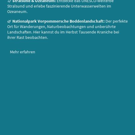
🦭
Stralsund & Ozeaneum:
Entdecke das UNESCO-Welterbe
Stralsund und erlebe faszinierende Unterwasserwelten im
Ozeaneum.
🌿
Nationalpark Vorpommersche Boddenlandschaft:
Der perfekte
Ort für Wanderungen, Naturbeobachtungen und unberührte
Landschaften. Hier kannst du im Herbst Tausende Kraniche bei
ihrer Rast beobachten.
Mehr erfahren